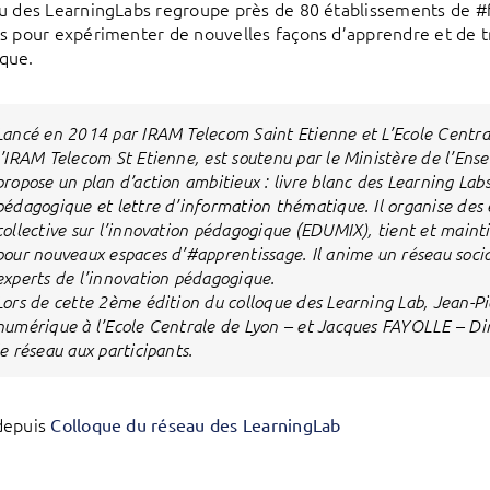
u des LearningLabs regroupe près de 80 établissements de #fo
s pour expérimenter de nouvelles façons d’apprendre et de tr
que.
Lancé en 2014 par IRAM Telecom Saint Etienne et L’Ecole Central
l’IRAM Telecom St Etienne, est soutenu par le Ministère de l’Ens
propose un plan d’action ambitieux : livre blanc des Learning Labs,
pédagogique et lettre d’information thématique. Il organise des
collective sur l’innovation pédagogique (EDUMIX), tient et main
pour nouveaux espaces d’#apprentissage. Il anime un réseau socia
experts de l’innovation pédagogique.
Lors de cette 2ème édition du colloque des Learning Lab, Jean-Pi
numérique à l’Ecole Centrale de Lyon – et Jacques FAYOLLE – Di
le réseau aux participants.
depuis
Colloque du réseau des LearningLab