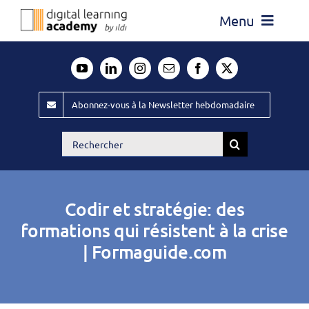
Passer
Menu
au
contenu
Actualité
Média
Abonnez-vous à la Newsletter hebdomadaire
Évènements ILDI
Rechercher:
Offres d’emploi
Goodies
Codir et stratégie: des
Publiez
formations qui résistent à la crise
| Formaguide.com
Contact