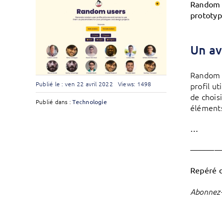
Random U
prototyp
Un av
Random U
Publié le : ven 22 avril 2022
Views: 1498
profil ut
de chois
Publié dans :
Technologie
éléments
…
———
Repéré 
Abonnez-