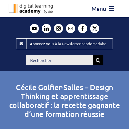
Passer
Menu
au
contenu
Actualité
Média
Abonnez-vous à la Newsletter hebdomadaire
Évènements ILDI
Rechercher:
Offres d’emploi
Goodies
Cécile Golfier-Salles – Design
Publiez
Thinking et apprentissage
collaboratif : la recette gagnante
Contact
d’une formation réussie