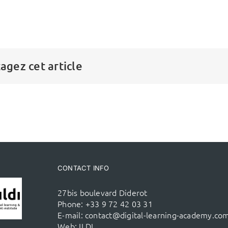
agez cet article
CONTACT INFO
27bis boulevard Diderot
Phone:
+33 9 72 42 03 31
E-mail:
contact@digital-learning-academy.co
Web:
ILDI