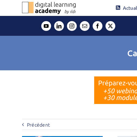
Passer
Actual
au
contenu
Ca
Précédent