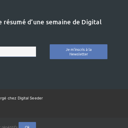
le résumé d’une semaine de Digital
Je m'inscris à la
Newsletter
ergé chez Digital Seeder
 répétitifs.
Ok