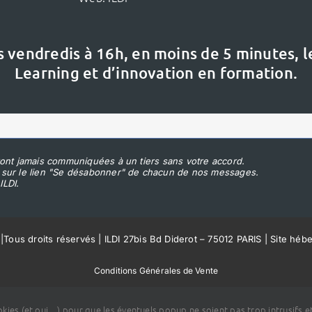
s vendredis à 16h,
en moins de 5 minutes, 
Learning et d’innovation en formation.
ont jamais communiquées à un tiers sans votre accord.
 sur le lien "Se désabonner" de chacun de nos messages.
ILDI.
|
Tous droits réservés | ILDI 27bis Bd Diderot – 75012 PARIS | Site héb
Conditions Générales de Vente
ookies (et oui…) pour que les éventuels popup ne soient pas trop intrusifs et