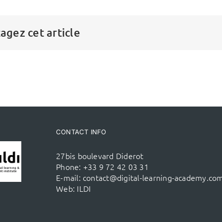
agez cet article
CONTACT INFO
27bis boulevard Diderot
Phone:
+33 9 72 42 03 31
E-mail:
contact@digital-learning-academy.co
Web:
ILDI