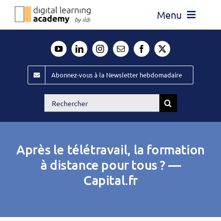
Passer
Menu
au
contenu
Actualité
Média
Abonnez-vous à la Newsletter hebdomadaire
Évènements ILDI
Rechercher:
Offres d’emploi
Goodies
Après le télétravail, la formation
Publiez
à distance pour tous ? —
Capital.fr
Contact