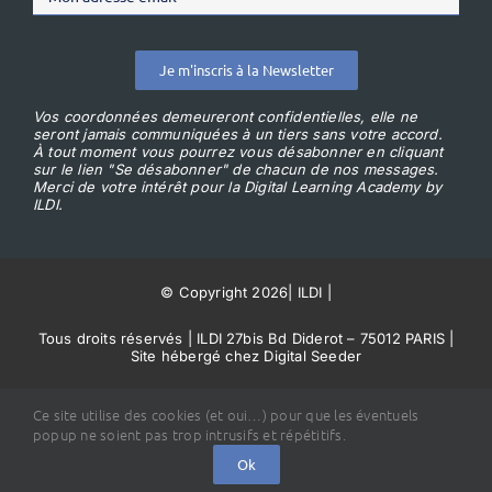
Je m'inscris à la Newsletter
Vos coordonnées demeureront confidentielles, elle ne
seront jamais communiquées à un tiers sans votre accord.
À tout moment vous pourrez vous désabonner en cliquant
sur le lien "Se désabonner" de chacun de nos messages.
Merci de votre intérêt pour la Digital Learning Academy by
ILDI.
© Copyright 2026
|
ILDI
|
Tous droits réservés | ILDI 27bis Bd Diderot – 75012 PARIS |
Site hébergé chez Digital Seeder
Conditions Générales de Vente
Ce site utilise des cookies (et oui…) pour que les éventuels
popup ne soient pas trop intrusifs et répétitifs.
Ok