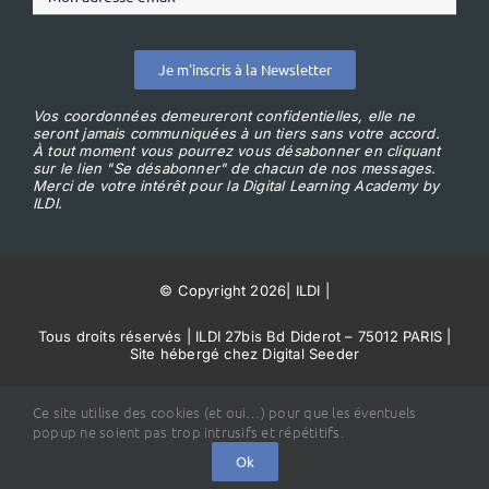
Je m'inscris à la Newsletter
Vos coordonnées demeureront confidentielles, elle ne
seront jamais communiquées à un tiers sans votre accord.
À tout moment vous pourrez vous désabonner en cliquant
sur le lien "Se désabonner" de chacun de nos messages.
Merci de votre intérêt pour la Digital Learning Academy by
ILDI.
© Copyright 2026
|
ILDI
|
Tous droits réservés | ILDI 27bis Bd Diderot – 75012 PARIS |
Site hébergé chez Digital Seeder
Conditions Générales de Vente
Ce site utilise des cookies (et oui…) pour que les éventuels
popup ne soient pas trop intrusifs et répétitifs.
Ok