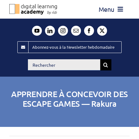
Passer
Menu
au
contenu
Actualité
Média
Abonnez-vous à la Newsletter hebdomadaire
Évènements ILDI
Rechercher:
Offres d’emploi
Goodies
APPRENDRE À CONCEVOIR DES
Publiez
ESCAPE GAMES — Rakura
Contact