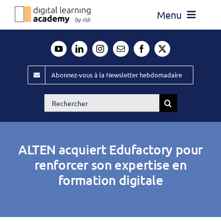
Passer
Menu
au
contenu
Actualité
Média
Abonnez-vous à la Newsletter hebdomadaire
Évènements ILDI
Rechercher:
Offres d’emploi
Goodies
ALTEN acquiert Edufactory pour
Publiez
renforcer son expertise en
formation digitale
Contact