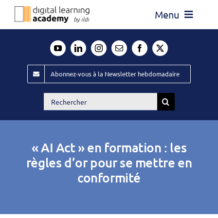
Passer
Menu
au
contenu
Actualité
Média
Abonnez-vous à la Newsletter hebdomadaire
Évènements ILDI
Rechercher:
Offres d’emploi
Goodies
« AI Act » en formation : les
Publiez
règles d’or pour se mettre en
conformité
Contact