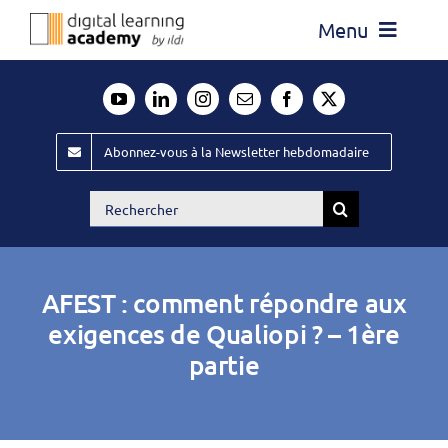
Passer
Menu
au
contenu
Actualité
Média
Abonnez-vous à la Newsletter hebdomadaire
Évènements ILDI
Rechercher:
Offres d’emploi
Goodies
AFEST : comment répondre aux
Publiez
exigences de Qualiopi ? – 1ère
partie
Contact