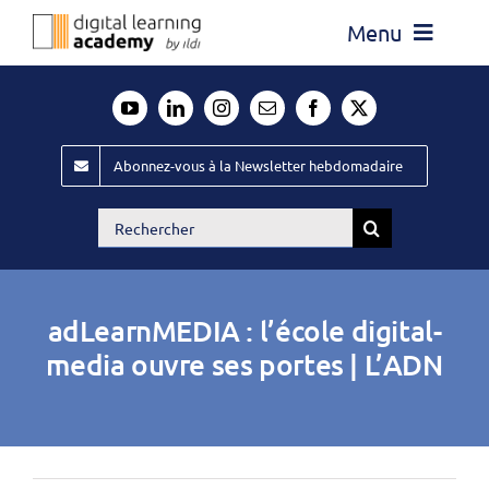
Passer
Menu
au
contenu
Actualité
Média
Abonnez-vous à la Newsletter hebdomadaire
Évènements ILDI
Rechercher:
Offres d’emploi
Goodies
adLearnMEDIA : l’école digital-
Publiez
media ouvre ses portes | L’ADN
Contact