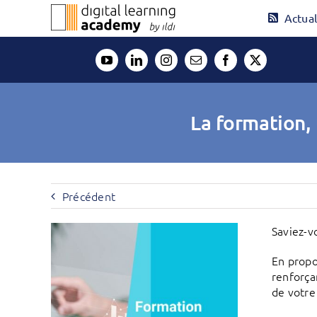
Passer
Actual
au
contenu
La formation, 
Précédent
Saviez-v
En propo
renforça
de votre