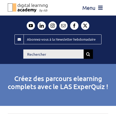
Passer
Menu
au
contenu
Actualité
Média
Abonnez-vous à la Newsletter hebdomadaire
Évènements ILDI
Rechercher:
Offres d’emploi
Goodies
Créez des parcours elearning
Publiez
complets avec le LAS ExperQuiz !
Contact