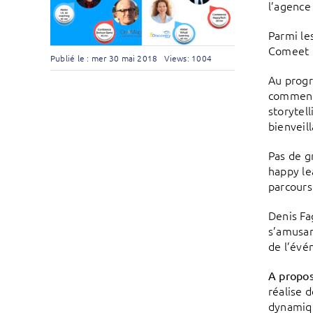
l’agence
Parmi le
Comeet (
Publié le : mer 30 mai 2018
Views: 1004
Au progr
comment 
storytel
bienveil
Pas de g
happy le
parcours
Denis Fa
s’amusan
de l’évé
A propos
réalise 
dynamiqu