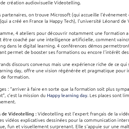
 de création audiovisuelle Videotelling.
s partenaires, on trouve Microsoft (qui accueille l’événement
qui a créé en France la Happy Tech), l’université Léonard de
amme, 4 ateliers pour découvrir notamment une formation aux s
être coaché par une intelligence artificielle, comment vainc
ling dans le digital learning. 4 conférences démos permett
lant permet de booster ses formations ou encore l’intérêt des
rands discours convenus mais une expérience riche de ce qui 
arning day, offre une vision régénérée et pragmatique pour 
 de formation.
ges : “arriver à faire en sorte que la formation soit plus symp
t”, c’est la mission du
. Les places sont lim
Happy learning day
nement.
Videotelling est l’expert français de la vid
 de Videotelling :
des vidéos explicatives dessinées pour la communication inter
e, fun et visuellement surprenant. Elle s’appuie sur une m