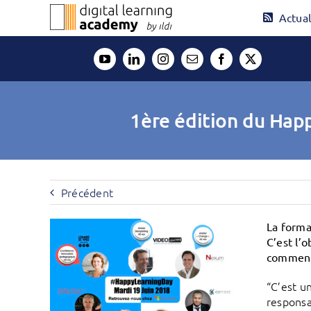
Passer
Actual
au
contenu
1ère édition du Happ
Précédent
La format
C’est l’
comment 
“C’est u
responsa