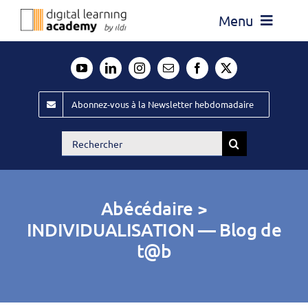
Passer
Menu
au
contenu
Actualité
Média
Abonnez-vous à la Newsletter hebdomadaire
Évènements ILDI
Rechercher:
Offres d’emploi
Goodies
Abécédaire >
Publiez
INDIVIDUALISATION — Blog de
t@b
Contact