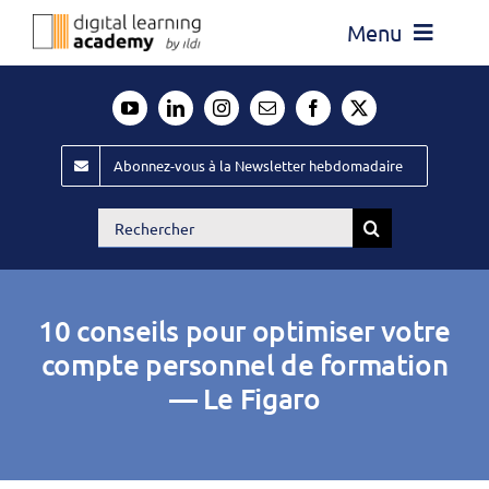
Passer
Menu
au
contenu
Actualité
Média
Abonnez-vous à la Newsletter hebdomadaire
Évènements ILDI
Rechercher:
Offres d’emploi
Goodies
10 conseils pour optimiser votre
Publiez
compte personnel de formation
— Le Figaro
Contact