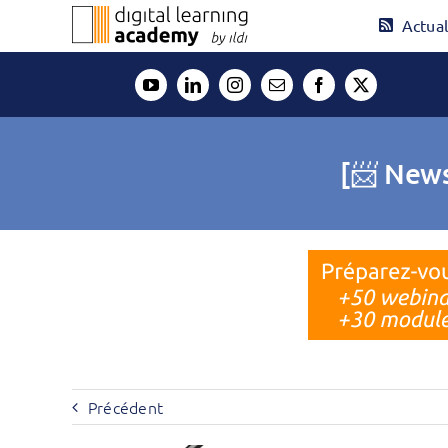
Passer
Actual
au
contenu
[📨 News
Précédent