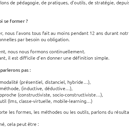
lons de pédagogie, de pratiques, d’outils, de stratégie, depu
oi se former ?
r, nous l’avons tous fait au moins pendant 12 ans durant notre
onnelles par besoin ou obligation.
nt, nous nous formons continuellement.
nt, il est difficile d’en donner une définition simple.
parlerons pas :
modalité (présentiel, distanciel, hybride…),
méthode, (inductive, déductive…),
pproche (constructiviste, socio-constructiviste…),
util (lms, classe-virtuelle, mobile-learning…)
rte les formes, les méthodes ou les outils, parlons du résulta
mé, cela peut être :