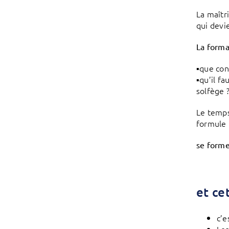
La maîtr
qui devi
La forma
▪️que co
▪️qu’il f
solfège 
Le temps
formule 
se forme
et ce
c’e