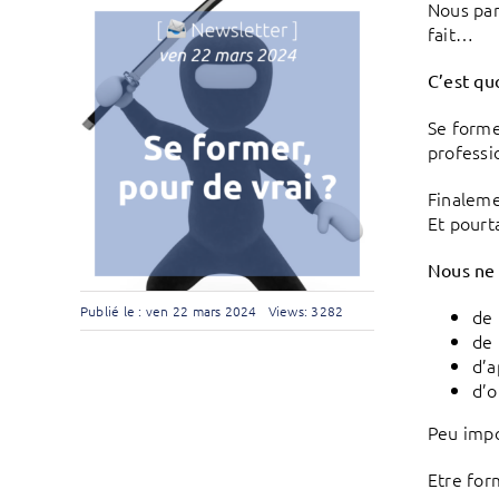
Nous par
fait…
C’est qu
Se forme
professi
Finaleme
Et pourta
Nous ne 
Publié le : ven 22 mars 2024
Views: 3282
de 
de 
d’a
d’o
Peu impo
Etre for