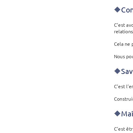
🔶
Con
C’est av
relations
Cela ne 
Nous pou
🔶
Sav
C’est l’
Construi
🔶
Maî
C’est êt