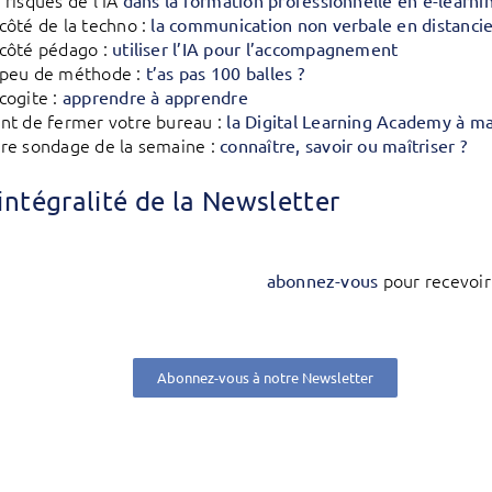
 risques de l’IA
dans la formation professionnelle en e-learni
côté de la techno :
la communication non verbale en distancie
côté pédago :
utiliser l’IA pour l’accompagnement
 peu de méthode :
t’as pas 100 balles ?
cogite :
apprendre à apprendre
nt de fermer votre bureau :
la Digital Learning Academy à m
re sondage de la semaine :
connaître, savoir ou maîtriser ?
l’intégralité de la Newsletter
pour recevoir
abonnez-vous
Abonnez-vous à notre Newsletter