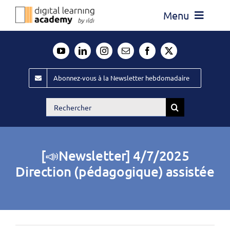
Passer
Menu
au
contenu
Actualité
Média
Abonnez-vous à la Newsletter hebdomadaire
Évènements ILDI
Rechercher:
Offres d’emploi
Goodies
[📣Newsletter] 4/7/2025
Publiez
Direction (pédagogique) assistée
Contact