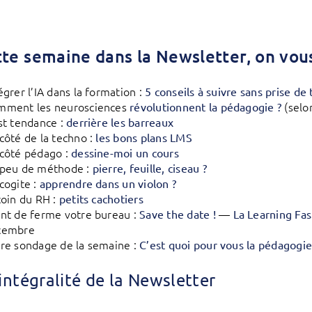
tte semaine dans la Newsletter, on vous
égrer l’IA dans la formation :
5 conseils à suivre sans prise de 
mment les neurosciences
(selo
révolutionnent la pédagogie ?
st tendance :
derrière les barreaux
côté de la techno :
les bons plans LMS
côté pédago :
dessine-moi un cours
 peu de méthode :
pierre, feuille, ciseau ?
cogite :
apprendre dans un violon ?
coin du RH :
petits cachotiers
nt de ferme votre bureau :
—
Save the date !
La Learning Fa
cembre
re sondage de la semaine :
C’est quoi pour vous la pédagogie
l’intégralité de la Newsletter