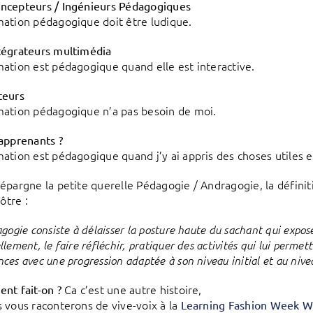
ncepteurs / Ingénieurs Pédagogiques
ation pédagogique doit être ludique.
tégrateurs multimédia
ation est pédagogique quand elle est interactive.
teurs
ation pédagogique n’a pas besoin de moi.
 apprenants ?
ation est pédagogique quand j’y ai appris des choses utiles e
épargne la petite querelle Pédagogie / Andragogie, la défin
nôtre :
gogie consiste à délaisser la posture haute du sachant qui expose
lement, le faire réfléchir, pratiquer des activités qui lui permet
es avec une progression adaptée à son niveau initial et au niveau
Ca c’est une autre histoire,
nt fait-on ?
 vous raconterons de vive-voix à la
Learning Fashion Week Wi