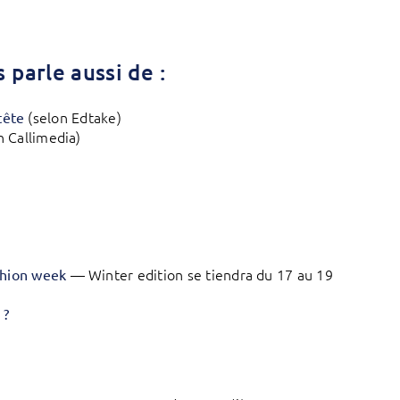
 parle aussi de :
(selon Edtake)
tête
n Callimedia)
— Winter edition se tiendra du 17 au 19
shion week
 ?