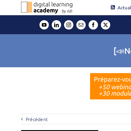
Passer
Actual
au
contenu
[📣N
Précédent