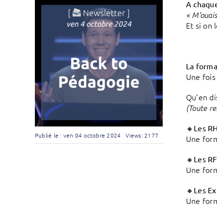
A chaque
« M’ouai
Et si on
La forma
Une fois 
Qu’en di
(Toute r
🔸
Les R
Publié le : ven 04 octobre 2024
Views: 2177
Une form
🔸
Les RF
Une form
🔸
Les Ex
Une form