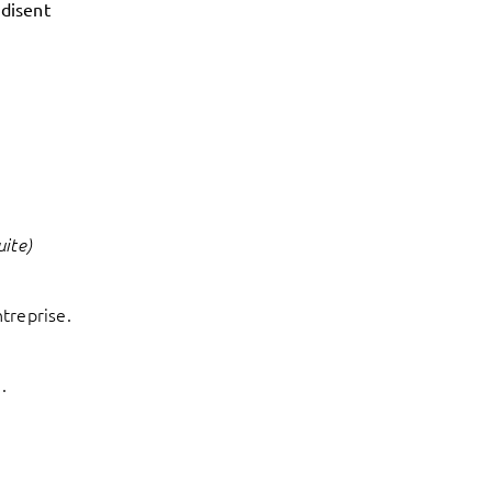
 disent
uite)
treprise.
.