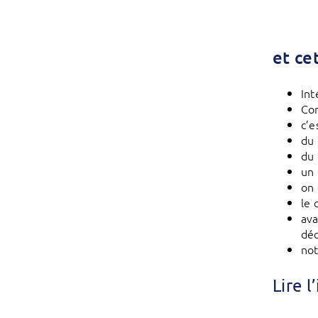
et ce
Int
Co
c’e
du 
du 
un
on 
le 
ava
dé
not
Lire 