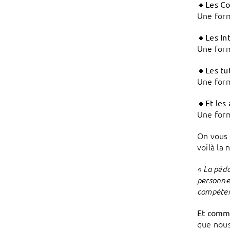
🔸
Les Co
Une form
🔸
Les In
Une form
🔸
Les tu
Une form
🔸
Et les
Une form
On vous 
voilà la 
« La péda
personnel
compétenc
Et comme
que nous