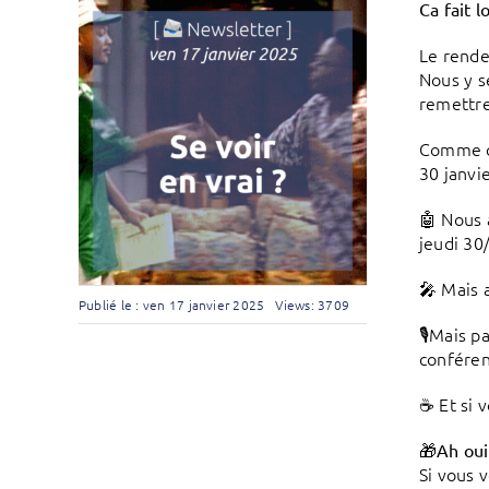
Ca fait 
Le rende
Nous y s
remettre
Comme ch
30 janvi
🤖 Nous 
jeudi 30/
🎤 Mais 
Publié le : ven 17 janvier 2025
Views: 3709
🎙️Mais 
conféren
☕️ Et si
🎁Ah oui
Si vous 