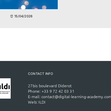
⏰ 15/04/2026
CONTACT INFO
27bis boulevard Diderot
Phone:
+33 9 72 42 03 31
E-mail:
contact@digital-learning-academy.co
Web:
ILDI