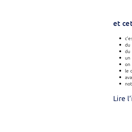
et ce
c’e
du 
du 
un
on 
le 
ava
not
Lire 