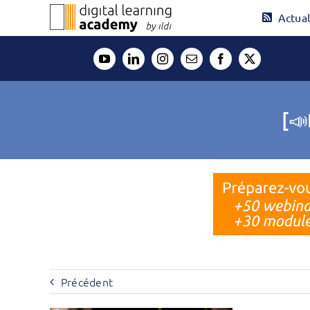
Passer
Actual
au
contenu
[📣
Précédent