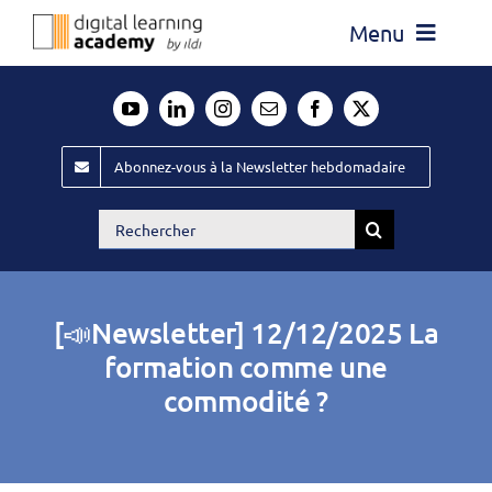
Passer
Menu
au
contenu
Actualité
Média
Abonnez-vous à la Newsletter hebdomadaire
Évènements ILDI
Rechercher:
Offres d’emploi
Goodies
[📣Newsletter] 12/12/2025 La
Publiez
formation comme une
commodité ?
Contact