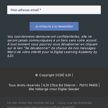
Je m'inscris à la Newsletter
Vos coordonnées demeureront confidentielles, elle ne
seront jamais communiquées à un tiers sans votre accord.
À tout moment vous pourrez vous désabonner en cliquant
sur le lien "Se désabonner" de chacun de nos messages.
Merci de votre intérêt pour la Digital Learning Academy by
ILDI.
© Copyright 2026
|
ILDI
|
Tous droits réservés | ILDI 27bis Bd Diderot – 75012 PARIS |
Site hébergé chez Digital Seeder
Conditions Générales de Vente
Ce site utilise des cookies (et oui…) pour que les éventuels
popup ne soient pas trop intrusifs et répétitifs.