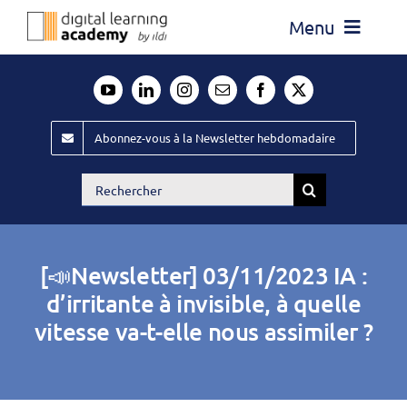
Passer
Menu
au
contenu
Actualité
Média
Abonnez-vous à la Newsletter hebdomadaire
Évènements ILDI
Rechercher:
Offres d’emploi
Goodies
[📣Newsletter] 03/11/2023 IA :
Publiez
d’irritante à invisible, à quelle
vitesse va-t-elle nous assimiler ?
Contact