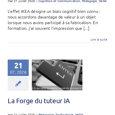
mar 21 juillet 2026
|
Cognition et Communication
,
Pédagogie
,
Veille
L'effet IKEA désigne un biais cognitif bien connu :
nous accordons davantage de valeur à un objet
lorsque nous avons participé à sa fabrication. En
formation, j'ai souvent l'impression que [...]
Lire la suite
21
07, 2026
La Forge du tuteur IA
mar 21 juillet 2026
|
Pédagogie
,
Technologie
,
Veille