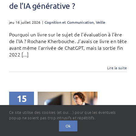
de l’IA générative ?
jeu 16 juillet 2026
|
Cognition et Communication
,
Veille
Pourquoi un livre sur le sujet de l'évaluation à l'ère
de l'IA ? Rochane Kherbouche. J'avais ce livre en tête
avant même l'arrivée de ChatGPT, mais la sortie fin
2022 [...]
Lire la suite
15
07, 2026
Ce site utilise des cookies (et oui…) pour que les éventuels
popup ne soient pas trop intrusifs et répétitifs.
Ok